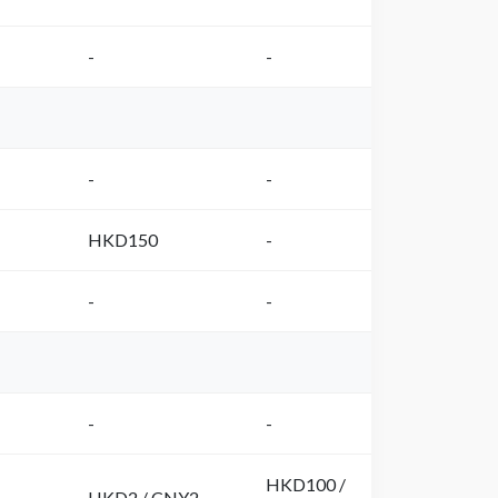
-
-
-
-
HKD150
-
-
-
-
-
HKD100 /
HKD2 / CNY2