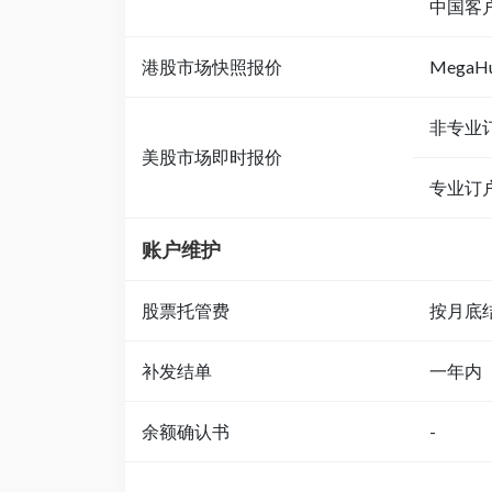
中国客户 (
港股市场快照报价
MegaH
非专业
美股市场即时报价
专业订
账户维护
股票托管费
按月底
补发结单
一年内
余额确认书
-