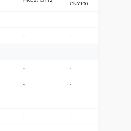
CNY100
-
-
-
-
-
-
-
-
-
-