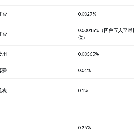
征费
0.0027%
0.00015%（四舍五入至
征费
位）
费用
0.00565%
算费
0.01%
花税
0.1%
0.25%