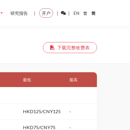
|
|
|
研究报告
开户
EN
繁
简
下载完整收费表
最低
最高
HKD125/CNY125
-
HKD75/CNY75
-